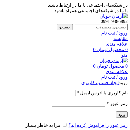
در شبکه‌های اجتماعی با ما در ارتباط باشید
با ما در شبکه‌های اجتماعی همراه باشید
0991-9386892
جستجو
ورود / ثبت نام
مقایسه
علاقه مندی
0
محصول
تومان
0
منو
0
محصول
تومان
0
علاقه مندی
ورود / ثبت نام
ورود
ایجاد حساب کاربری
نام کاربری یا آدرس ایمیل
*
رمز عبور
*
ورود
رمز عبور را فراموش کرده اید؟
مرا به خاطر بسپار