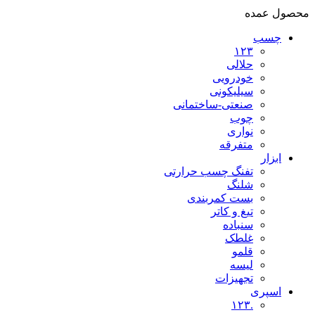
محصول عمده
چسب
۱۲۳
حلالی
خودرویی
سیلیکونی
صنعتی-ساختمانی
چوب
نواری
متفرقه
ابزار
تفنگ چسب حرارتی
شلنگ
بست کمربندی
تیغ و کاتر
سنباده
غلطک
قلمو
لیسه
تجهیزات
اسپری
.۱۲۳