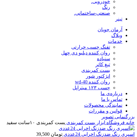
خودرویی.
رنگ
صنعتی-ساختمانی.
تینر
آرمان جویان
وبلاگ
خدمات
تفنگ چسب حرارتی
روان کننده دبلیو دی چهل
سنباده
تیغ کاتر
بست کمربندی
انژکتور شور
روان کننده wd-40
چسب ۱۲۳ میتراپل
درباره‌ی ما
تماس با ما
نمایندگی محصولات
قوانین و مقررات
بزرگنمایی تصویر
خانه
فروشگاه
ابزار
بست کمربندی
بست کمربندی ۱۰سانت سفید
اسپری رنگ ضدزنگ اخرایی 24عددی
تومان
39,500